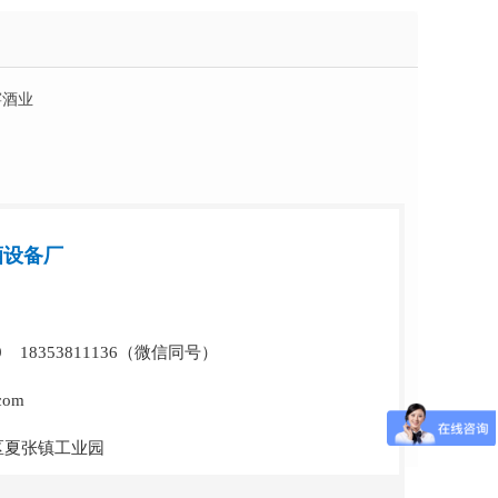
窖酒业
酒设备厂
29 18353811136（微信同号）
com
区夏张镇工业园